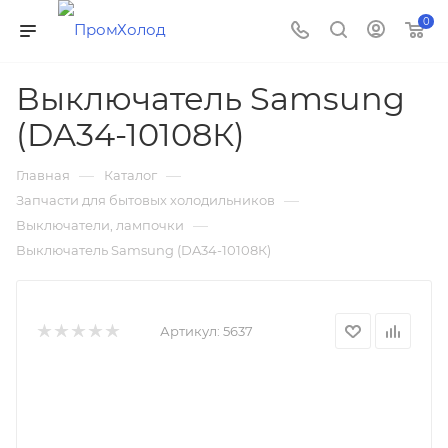
0
Выключатель Samsung
(DA34-10108К)
—
—
Главная
Каталог
—
Запчасти для бытовых холодильников
—
Выключатели, лампочки
Выключатель Samsung (DA34-10108К)
Артикул:
5637