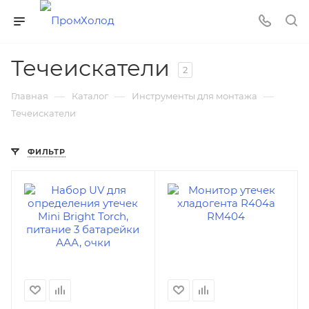
Течеискатели
2
—
—
—
Главная
Каталог
Инструменты для монтажа
Течеискатели
ФИЛЬТР