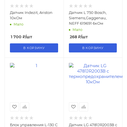
Датчик Indezit, Ariston
Датчик L 750 Bosch,
10кОм
Siemens,Gaggenau,
NEFF 619691 6кОм
Мало
Мало
1 700
₽
/шт
268
₽
/шт
В КОРЗИНУ
В КОРЗИНУ
Блок управления L-130 С
Датчик LG 4781JR2003B с