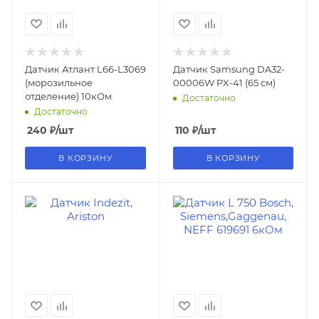
Датчик Атлант L66-L3069
Датчик Samsung DA32-
(морозильное
00006W PX-41 (65 см)
отделение) 10кОм
Достаточно
Достаточно
240
₽
/шт
110
₽
/шт
В КОРЗИНУ
В КОРЗИНУ