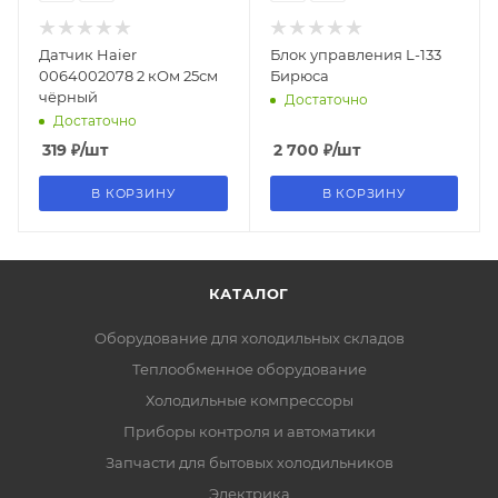
Датчик Haier
Блок управления L-133
0064002078 2 кОм 25см
Бирюса
чёрный
Достаточно
Достаточно
319
₽
/шт
2 700
₽
/шт
В КОРЗИНУ
В КОРЗИНУ
КАТАЛОГ
Оборудование для холодильных складов
Теплообменное оборудование
Холодильные компрессоры
Приборы контроля и автоматики
Запчасти для бытовых холодильников
Электрика