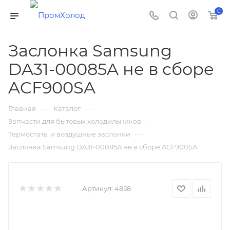
0
Заслонка Samsung
DA31-00085A не в сборе
ACF900SA
—
—
Главная
Каталог
—
Запчасти для бытовых холодильников
—
Термостаты и воздушные заслонки
Заслонка Samsung DA31-00085A не в сборе ACF900SA
Артикул:
4858