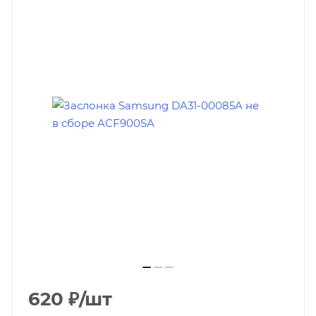
620
₽
/шт