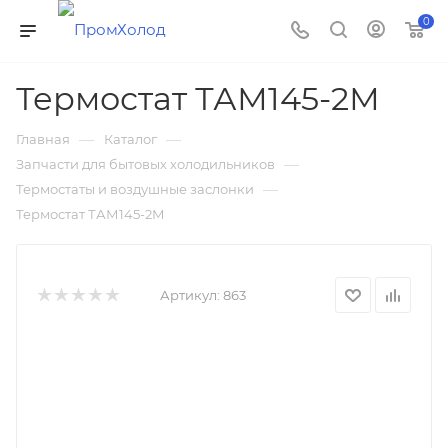
0
Термостат ТАМ145-2М
—
—
Главная
Каталог
—
Запчасти для бытовых холодильников
—
Термостаты и воздушные заслонки
Термостат ТАМ145-2М
Артикул:
863