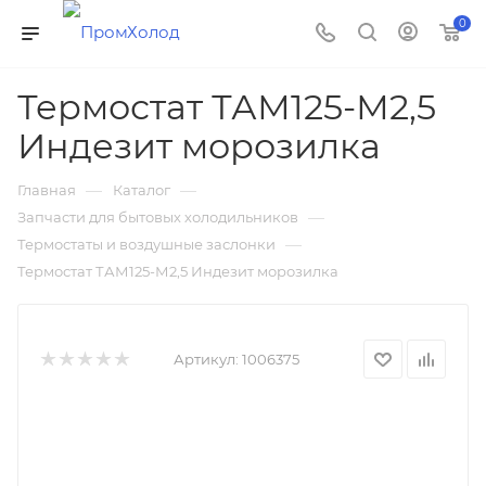
0
Термостат ТАМ125-М2,5
Индезит морозилка
—
—
Главная
Каталог
—
Запчасти для бытовых холодильников
—
Термостаты и воздушные заслонки
Термостат ТАМ125-М2,5 Индезит морозилка
Артикул:
1006375