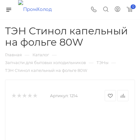
0
ТЭН Стинол капельный
на фольге 80W
—
—
Главная
Каталог
—
—
Запчасти для бытовых холодильников
ТЭНы
ТЭН Стинол капельный на фольге 80W
Артикул:
1214