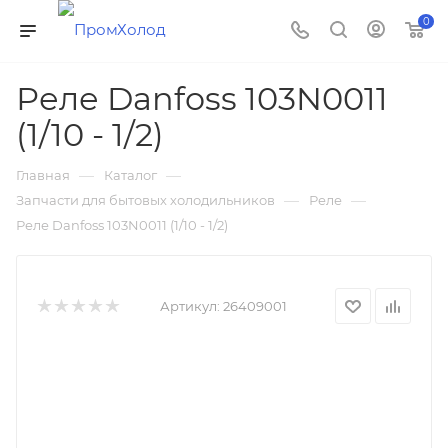
0
Реле Danfoss 103N0011
(1/10 - 1/2)
—
—
Главная
Каталог
—
—
Запчасти для бытовых холодильников
Реле
Реле Danfoss 103N0011 (1/10 - 1/2)
Артикул:
26409001