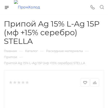
Припой Ag 15% L-Ag 15P
(мф +15% серебро)
STELLA
—
—
—
Главная
Каталог
Расходные материалы
—
Припои
Припой Ag 15% L-Ag 15P (мф +15% серебро) STELLA