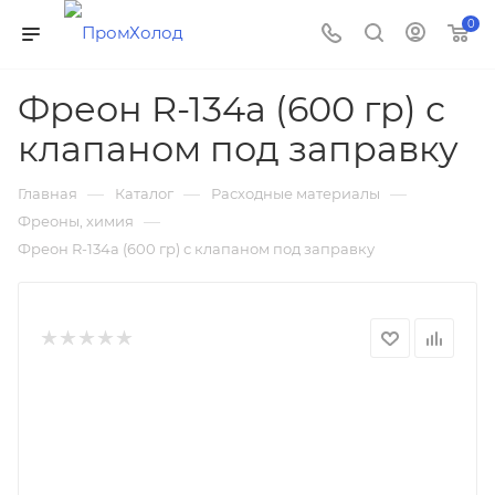
0
Фреон R-134а (600 гр) с
клапаном под заправку
—
—
—
Главная
Каталог
Расходные материалы
—
Фреоны, химия
Фреон R-134а (600 гр) с клапаном под заправку