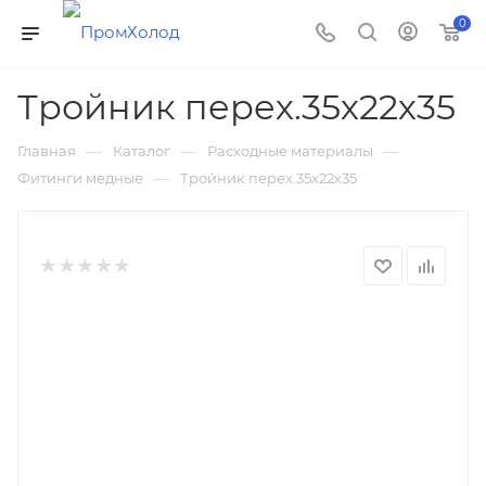
0
Тройник перех.35х22х35
—
—
—
Главная
Каталог
Расходные материалы
—
Фитинги медные
Тройник перех.35х22х35