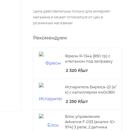
Цена действительна только для интернет-
магазина и может отличаться от цен в
розничных магазинах
Рекомендуем
Фреон R-134а (850 гр) с
клапаном под заправку
2 320
₽
/шт
Испаритель Бирюса-22 (х/
к) с капилляром 440х360
2 250
₽
/шт
Блок управления
Advance F-033 (аналог ID-
974) 3 реле, 2 датчика