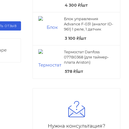
4 300
₽
/шт
Блок управления
Advance F-031 (аналог ID-
ТЬ ОТЗЫВ
961) 1 реле, 1 датчик
3 100
₽
/шт
аре
Термостат Danfoss
077B0368 (для таймер-
плата Ariston)
578
₽
/шт
Нужна консультация?