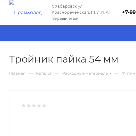
г. Хабаровск ул.
+7-99
Краснореченская, 111, лит. А1
первый этаж
Тройник пайка 54 мм
—
—
—
Главная
Каталог
Расходные материалы
Фитин