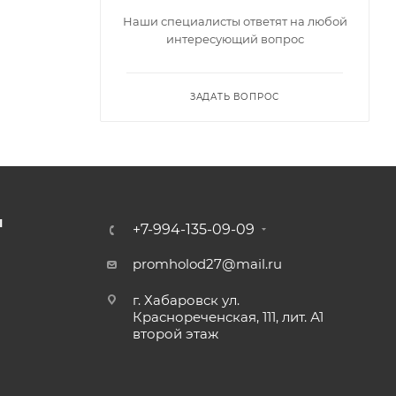
Наши специалисты ответят на любой
интересующий вопрос
ЗАДАТЬ ВОПРОС
Ы
+7-994-135-09-09
promholod27@mail.ru
г. Хабаровск ул.
Краснореченская, 111, лит. А1
второй этаж