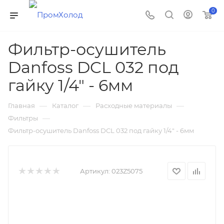
0
Фильтр-осушитель
Danfoss DCL 032 под
гайку 1/4" - 6мм
—
—
—
Главная
Каталог
Расходные материалы
—
Фильтры
Фильтр-осушитель Danfoss DCL 032 под гайку 1/4" - 6мм
Артикул:
023Z5075