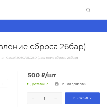
вление сброса 26бар)
н Castel 3060/45C260 (давление сброса 26бар)
500
₽
/шт
Достаточно
Нашли дешевле?
В КОРЗИНУ