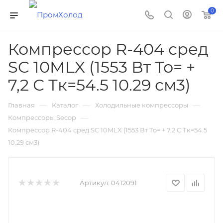
0
Компрессор R-404 сред
SC 10MLX (1553 Вт То= +
7,2 С Тк=54.5 10.29 см3)
—
—
—
Главная
Каталог
Холодильные компрессоры
—
Компрессоры Secop
Компрессор R-404 сред SC 10MLX (1553 Вт То= + 7,2 С Тк=54.5
10.29 см3)
Артикул:
0412091