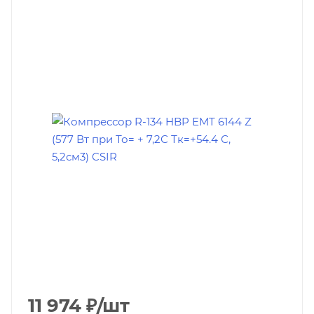
11 974
₽
/шт