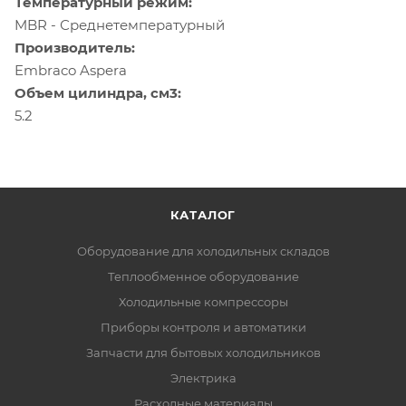
Температурный режим:
MBR - Среднетемпературный
Производитель:
Embraco Aspera
Объем цилиндра, см3:
5.2
КАТАЛОГ
Оборудование для холодильных складов
Теплообменное оборудование
Холодильные компрессоры
Приборы контроля и автоматики
Запчасти для бытовых холодильников
Электрика
Расходные материалы