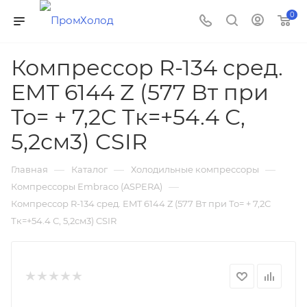
0
Компрессор R-134 сред.
EMT 6144 Z (577 Вт при
То= + 7,2С Тк=+54.4 С,
5,2см3) CSIR
—
—
—
Главная
Каталог
Холодильные компрессоры
—
Компрессоры Embraco (ASPERA)
Компрессор R-134 сред. EMT 6144 Z (577 Вт при То= + 7,2С
Тк=+54.4 С, 5,2см3) CSIR