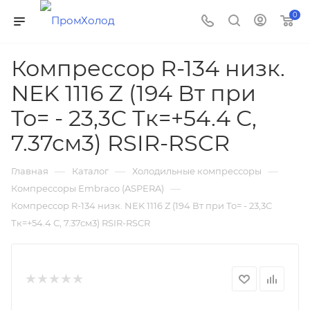
0
Компрессор R-134 низк.
NEK 1116 Z (194 Вт при
То= - 23,3С Тк=+54.4 С,
7.37см3) RSIR-RSCR
—
—
—
Главная
Каталог
Холодильные компрессоры
—
Компрессоры Embraco (ASPERA)
Компрессор R-134 низк. NEK 1116 Z (194 Вт при То= - 23,3С
Тк=+54.4 С, 7.37см3) RSIR-RSCR