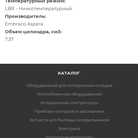
Температурный режим:
LBR - Низкотемпературный
Производитель:
Embraco Aspera
Объем цилиндра, см3:
7.37
КАТАЛОГ
Оборудование для холодильных складов
Теплообменное оборудование
Холодильные компрессоры
Приборы контроля и автоматики
Запчасти для бытовых холодильников
Электрика
Расходные материалы