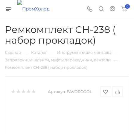
0
Ремкомплект СН-238 (
набор прокладок)
—
—
—
Главная
Каталог
Инструменты для монтажа
—
Заправочные шланги, муфты,переходники, вентели
Ремкомплект СН-238 ( набор прокладок)
Артикул:
FAVORCOOL