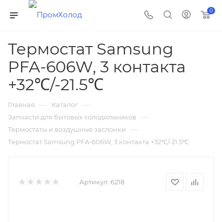
0
Термостат Samsung
PFA-606W, 3 контакта
+32℃/-21.5℃
—
—
Главная
Каталог
—
Запчасти для бытовых холодильников
—
Термостаты и воздушные заслонки
Термостат Samsung PFA-606W, 3 контакта +32℃/-21.5℃
Артикул:
6218