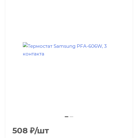
508
₽
/шт