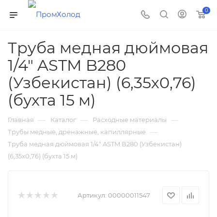
0
Труба медная дюймовая
1/4" ASTM B280
(Узбекистан) (6,35х0,76)
(бухта 15 м)
—
—
—
Главная
Каталог
Расходные материалы
—
Трубы медные, дренажные, капиллярные
Труба медная дюймовая 1/4" ASTM B280 (Узбекистан)
(6,35х0,76) (бухта 15 м)
Артикул:
00000011547