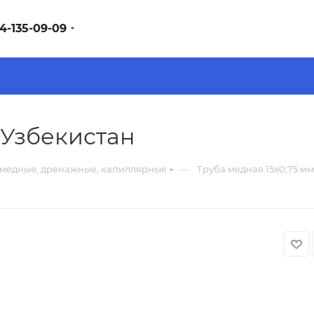
4-135-09-09
 Узбекистан
—
 медные, дренажные, капиллярные
Труба медная 15х0,75 м