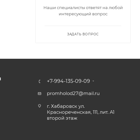
Наши специалисты ответят на любой
интересующий вопрос
ЗАДАТЬ ВОПРОС
Ы
+7-994-135-09-09
promholod27@mail.ru
г. Хабаровск ул.
Краснореченская, 111, лит. А1
второй этаж