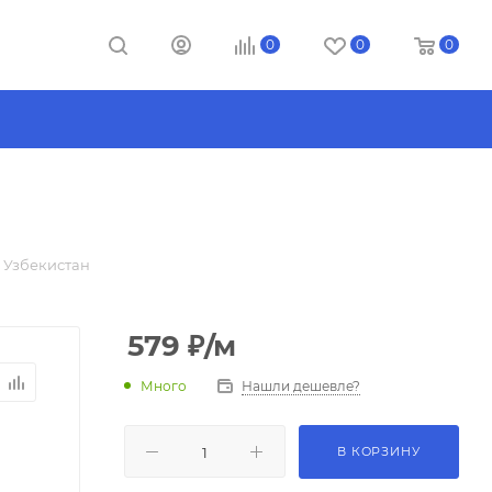
0
0
0
м Узбекистан
579
₽
/м
Много
Нашли дешевле?
В КОРЗИНУ