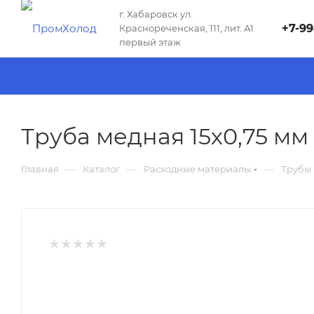
г. Хабаровск ул.
+7-99
Краснореченская, 111, лит. А1
первый этаж
Труба медная 15х0,75 мм
—
—
—
Главная
Каталог
Расходные материалы
Трубы