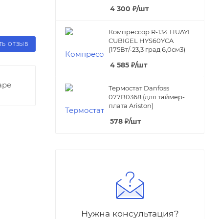
4 300
₽
/шт
Компрессор R-134 HUAYI
CUBIGEL HYS60YCA
ТЬ ОТЗЫВ
(175Вт/-23,3 град 6,0см3)
4 585
₽
/шт
аре
Термостат Danfoss
077B0368 (для таймер-
плата Ariston)
578
₽
/шт
Нужна консультация?