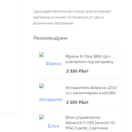
Цена действительна только для интернет-
магазина и может отличаться от цен в
розничных магазинах
Рекомендуем
Фреон R-134а (850 гр) с
клапаном под заправку
2 320
₽
/шт
Испаритель Бирюса-22 (х/
к) с капилляром 440х360
2 250
₽
/шт
Блок управления
Advance F-033 (аналог ID-
974) 3 реле, 2 датчика