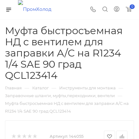
0
Муфта быстросъемная
НД с вентилем для
заправки А/С на R1234
1/4 SAE 90 град
QCL123414
—
—
—
Главная
Каталог
Инструменты для монтажа
—
Заправочные шланги, муфты,переходники, вентели
Муфта быстросъемная НД с вентилем для заправки А/С на
R1234 1/4 SAE 90 град QCL123414
Артикул:
144055