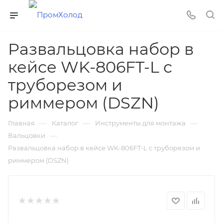
Развальцовка набор в
кейсе WK-806FT-L с
труборезом и
риммером (DSZN)
—
—
—
Главная
Каталог
Инструменты для монтажа
—
Вальцовки
Развальцовка набор в кейсе WK-806FT-L с труборезом и
риммером (DSZN)